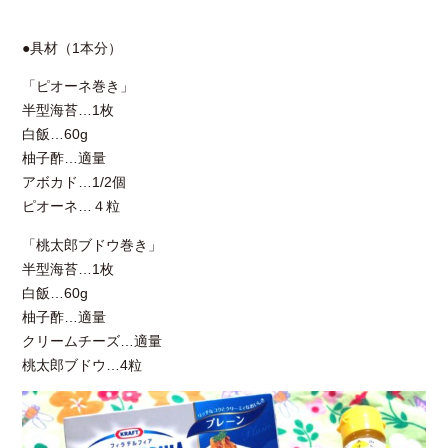
●具材（1本分）
「ピオーネ巻き」
半型海苔…1枚
白飯…60g
柚子酢…適量
アボカド…1/2個
ピオーネ…４粒
「桃太郎ブドウ巻き」
半型海苔…1枚
白飯…60g
柚子酢…適量
クリームチーズ…適量
桃太郎ブドウ…4粒