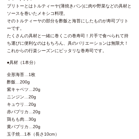
ブリトーとはトルティーヤ(薄焼きパン)に肉や野菜などの具材と
ソースを巻いたメキシコ料理。
そのトルティーヤの部分を酢飯と海苔にしたものが寿司ブリト
ーです。
たくさんの具材と一緒に巻くこの巻寿司！片手で食べられて持
ち運びに便利なのはもちろん、具のバリエーションは無限大！
これからの行楽シーズンにピッタリな巻寿司です。
●具材（1本分）
全形海苔…1枚
酢飯…200g
紫キャベツ…20g
ニンジン…20g
キュウリ…20g
赤パプリカ…20g
鶏もも肉…30g
黄パプリカ…20g
玉子焼…1本（長さ10cm）