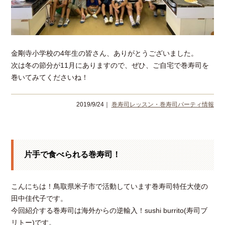
金剛寺小学校の4年生の皆さん、ありがとうございました。
次は冬の節分が11月にありますので、ぜひ、ご自宅で巻寿司を
巻いてみてくださいね！
2019/9/24｜
巻寿司レッスン・巻寿司パーティ情報
片手で食べられる巻寿司！
こんにちは！鳥取県米子市で活動しています巻寿司特任大使の
田中佳代子です。
今回紹介する巻寿司は海外からの逆輸入！sushi burrito(寿司ブ
リトー)です。