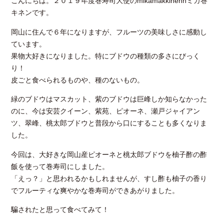
こんにちは。２０１９年度巻寿司大使のmikamakkinennミカ巻
キネンです。
岡山に住んで６年になりますが、フルーツの美味しさに感動し
ています。
果物大好きになりました。特にブドウの種類の多さにびっく
り！
皮ごと食べられるものや、種のないもの。
緑のブドウはマスカット、紫のブドウは巨峰しか知らなかった
のに、今は安芸クイーン、紫苑、ピオーネ、瀬戸ジャイアン
ツ、翠峰、桃太郎ブドウと普段から口にすることも多くなりま
した。
今回は、大好きな岡山産ピオーネと桃太郎ブドウを柚子酢の酢
飯を使って巻寿司にしました。
「えっ？」と思われるかもしれませんが、すし酢も柚子の香り
でフルーティな爽やかな巻寿司ができあがりました。
騙されたと思って食べてみて！