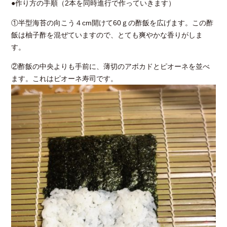
●作り方の手順（2本を同時進行で作っていきます）
①半型海苔の向こう４cm開けて60ｇの酢飯を広げます。この酢
飯は柚子酢を混ぜていますので、とても爽やかな香りがしま
す。
②酢飯の中央よりも手前に、薄切のアボカドとピオーネを並べ
ます。これはピオーネ寿司です。