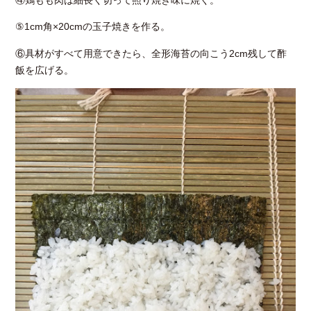
⑤1cm角×20cmの玉子焼きを作る。
⑥具材がすべて用意できたら、全形海苔の向こう2cm残して酢
飯を広げる。