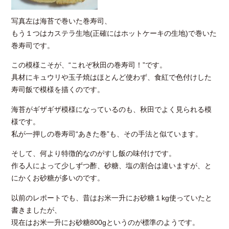
写真左は海苔で巻いた巻寿司、
もう１つはカステラ生地(正確にはホットケーキの生地)で巻いた
巻寿司です。
この模様こそが、“これぞ秋田の巻寿司！”です。
具材にキュウリや玉子焼はほとんど使わず、食紅で色付けした
寿司飯で模様を描くのです。
海苔がギザギザ模様になっているのも、秋田でよく見られる模
様です。
私が一押しの巻寿司“あきた巻”も、その手法と似ています。
そして、何より特徴的なのがすし飯の味付けです。
作る人によって少しずつ酢、砂糖、塩の割合は違いますが、と
にかくお砂糖が多いのです。
以前のレポートでも、昔はお米一升にお砂糖１kg使っていたと
書きましたが、
現在はお米一升にお砂糖800gというのが標準のようです。