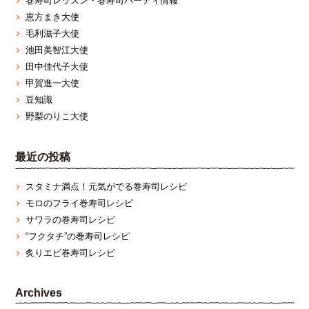
巻寿司レッスン・巻寿司パーティ情報
恵方まき大使
毛利滋子大使
池田美智江大使
田中佳代子大使
甲賀進一大使
豆知識
野梨のりこ大使
最近の投稿
スタミナ満点！元気がでる巻寿司レシピ
モロのフライ巻寿司レシピ
サワラの巻寿司レシピ
“フクタチ”の巻寿司レシピ
炙りエビ巻寿司レシピ
Archives