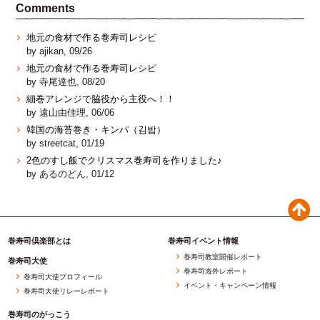
Comments
地元の食材で作る巻寿司レシピ
by ajikan, 09/26
地元の食材で作る巻寿司レシピ
by 寺尾達也, 08/20
細巻アレンジで脇役から主役へ！！
by 遠山由佳理, 06/06
韓国の海苔巻き・キンパ（김밥）
by streetcat, 01/19
2色のすし飯でクリスマス巻寿司を作りました♪
by あるのどん, 01/12
巻寿司倶楽部とは
巻寿司イベント情報
巻寿司教室開催レポート
巻寿司大使
巻寿司海外レポート
巻寿司大使プロフィール
イベント・キャンペーン情報
巻寿司大使リレーレポート
巻寿司のがっこう