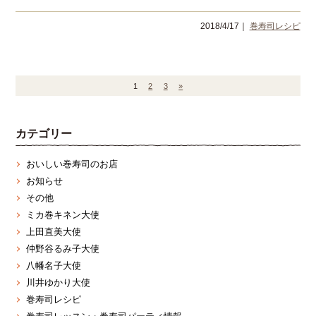
2018/4/17｜
巻寿司レシピ
1
2
3
»
カテゴリー
おいしい巻寿司のお店
お知らせ
その他
ミカ巻キネン大使
上田直美大使
仲野谷るみ子大使
八幡名子大使
川井ゆかり大使
巻寿司レシピ