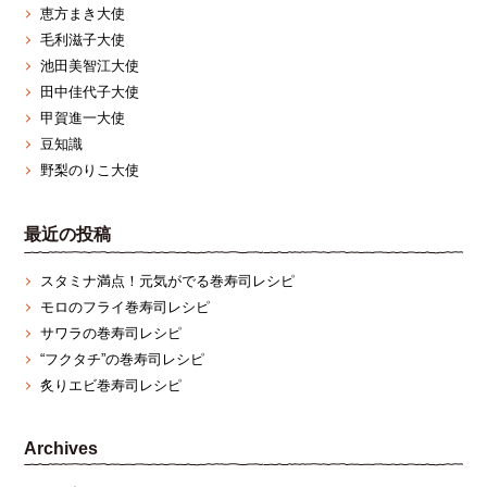
恵方まき大使
毛利滋子大使
池田美智江大使
田中佳代子大使
甲賀進一大使
豆知識
野梨のりこ大使
最近の投稿
スタミナ満点！元気がでる巻寿司レシピ
モロのフライ巻寿司レシピ
サワラの巻寿司レシピ
“フクタチ”の巻寿司レシピ
炙りエビ巻寿司レシピ
Archives