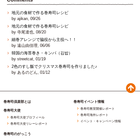
地元の食材で作る巻寿司レシピ
by ajikan, 09/26
地元の食材で作る巻寿司レシピ
by 寺尾達也, 08/20
細巻アレンジで脇役から主役へ！！
by 遠山由佳理, 06/06
韓国の海苔巻き・キンパ（김밥）
by streetcat, 01/19
2色のすし飯でクリスマス巻寿司を作りました♪
by あるのどん, 01/12
巻寿司倶楽部とは
巻寿司イベント情報
巻寿司教室開催レポート
巻寿司大使
巻寿司海外レポート
巻寿司大使プロフィール
イベント・キャンペーン情報
巻寿司大使リレーレポート
巻寿司のがっこう