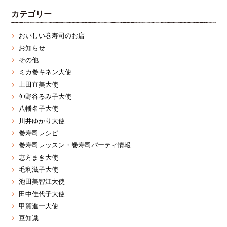
カテゴリー
おいしい巻寿司のお店
お知らせ
その他
ミカ巻キネン大使
上田直美大使
仲野谷るみ子大使
八幡名子大使
川井ゆかり大使
巻寿司レシピ
巻寿司レッスン・巻寿司パーティ情報
恵方まき大使
毛利滋子大使
池田美智江大使
田中佳代子大使
甲賀進一大使
豆知識