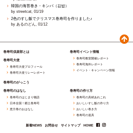
韓国の海苔巻き・キンパ（김밥）
by streetcat, 01/19
2色のすし飯でクリスマス巻寿司を作りました♪
by あるのどん, 01/12
巻寿司倶楽部とは
巻寿司イベント情報
巻寿司教室開催レポート
巻寿司大使
巻寿司海外レポート
巻寿司大使プロフィール
イベント・キャンペーン情報
巻寿司大使リレーレポート
巻寿司のがっこう
巻寿司のはなし
巻寿司の作り方
巻寿司のはじまり物語
巻寿司の具材あれこれ
日本全国！郷土巻寿司
おいしいすし飯の作り方
恵方巻のおはなし
おいしい巻き方
巻寿司の道具
新着NEWS
お問合せ
サイトマップ
HOME