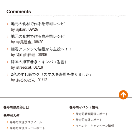
Comments
地元の食材で作る巻寿司レシピ
by ajikan, 09/26
地元の食材で作る巻寿司レシピ
by 寺尾達也, 08/20
細巻アレンジで脇役から主役へ！！
by 遠山由佳理, 06/06
韓国の海苔巻き・キンパ（김밥）
by streetcat, 01/19
2色のすし飯でクリスマス巻寿司を作りました♪
by あるのどん, 01/12
巻寿司倶楽部とは
巻寿司イベント情報
巻寿司教室開催レポート
巻寿司大使
巻寿司海外レポート
巻寿司大使プロフィール
イベント・キャンペーン情報
巻寿司大使リレーレポート