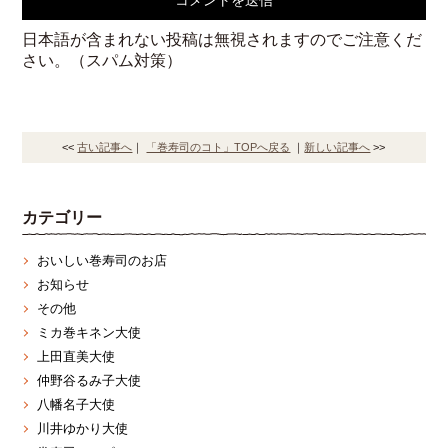
日本語が含まれない投稿は無視されますのでご注意くだ
さい。（スパム対策）
<<
古い記事へ
｜
「巻寿司のコト」TOPへ戻る
｜
新しい記事へ
>>
カテゴリー
おいしい巻寿司のお店
お知らせ
その他
ミカ巻キネン大使
上田直美大使
仲野谷るみ子大使
八幡名子大使
川井ゆかり大使