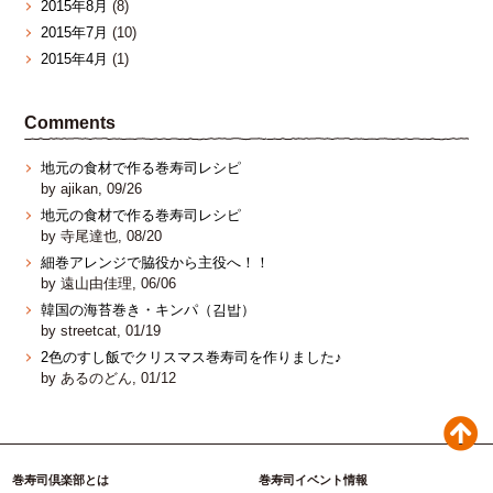
2015年8月
(8)
2015年7月
(10)
2015年4月
(1)
Comments
地元の食材で作る巻寿司レシピ
by ajikan, 09/26
地元の食材で作る巻寿司レシピ
by 寺尾達也, 08/20
細巻アレンジで脇役から主役へ！！
by 遠山由佳理, 06/06
韓国の海苔巻き・キンパ（김밥）
by streetcat, 01/19
2色のすし飯でクリスマス巻寿司を作りました♪
by あるのどん, 01/12
巻寿司倶楽部とは
巻寿司イベント情報