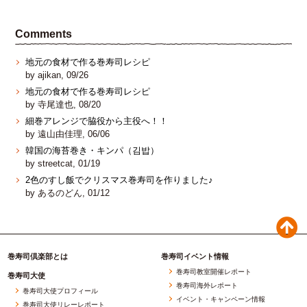
Comments
地元の食材で作る巻寿司レシピ
by ajikan, 09/26
地元の食材で作る巻寿司レシピ
by 寺尾達也, 08/20
細巻アレンジで脇役から主役へ！！
by 遠山由佳理, 06/06
韓国の海苔巻き・キンパ（김밥）
by streetcat, 01/19
2色のすし飯でクリスマス巻寿司を作りました♪
by あるのどん, 01/12
巻寿司倶楽部とは
巻寿司イベント情報
巻寿司教室開催レポート
巻寿司大使
巻寿司海外レポート
巻寿司大使プロフィール
イベント・キャンペーン情報
巻寿司大使リレーレポート