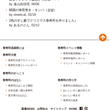
by 遠山由佳理, 06/06
韓国の海苔巻き・キンパ（김밥）
by streetcat, 01/19
2色のすし飯でクリスマス巻寿司を作りました♪
by あるのどん, 01/12
巻寿司倶楽部とは
巻寿司イベント情報
巻寿司教室開催レポート
巻寿司大使
巻寿司海外レポート
巻寿司大使プロフィール
イベント・キャンペーン情報
巻寿司大使リレーレポート
巻寿司のがっこう
巻寿司のはなし
巻寿司の作り方
巻寿司のはじまり物語
巻寿司の具材あれこれ
日本全国！郷土巻寿司
おいしいすし飯の作り方
恵方巻のおはなし
おいしい巻き方
巻寿司の道具
新着NEWS
お問合せ
サイトマップ
HOME