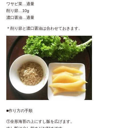
ワサビ菜…適量
削り節…10g
濃口醤油…適量
＊削り節と濃口醤油は合わせておきます。
■作り方の手順
①全形海苔の上にすし飯を広げます。