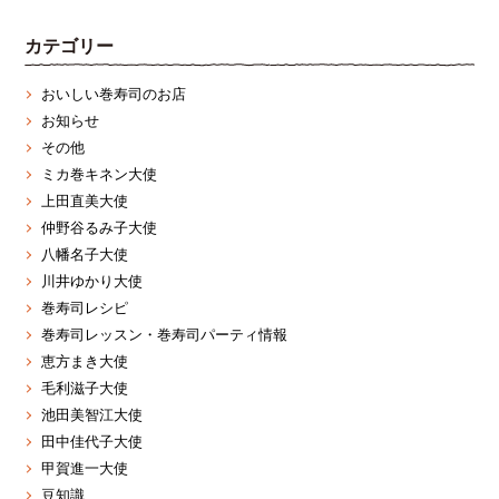
カテゴリー
おいしい巻寿司のお店
お知らせ
その他
ミカ巻キネン大使
上田直美大使
仲野谷るみ子大使
八幡名子大使
川井ゆかり大使
巻寿司レシピ
巻寿司レッスン・巻寿司パーティ情報
恵方まき大使
毛利滋子大使
池田美智江大使
田中佳代子大使
甲賀進一大使
豆知識