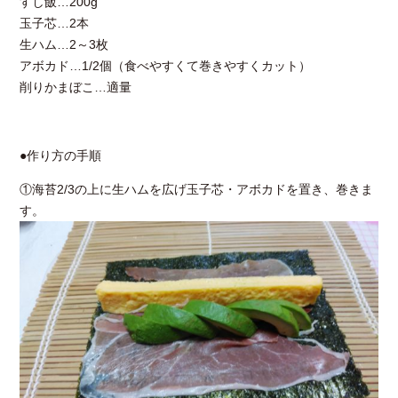
すし飯…200g
玉子芯…2本
生ハム…2～3枚
アボカド…1/2個（食べやすくて巻きやすくカット）
削りかまぼこ…適量
●作り方の手順
①海苔2/3の上に生ハムを広げ玉子芯・アボカドを置き、巻きま
す。