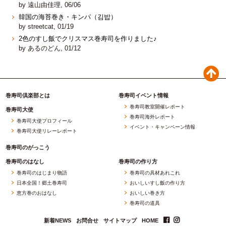
by 遠山由佳理, 06/06
韓国の海苔巻き・キンパ（김밥）
by streetcat, 01/19
2色のすし飯でクリスマス巻寿司を作りました♪
by あるのどん, 01/12
巻寿司倶楽部とは
巻寿司イベント情報
巻寿司教室開催レポート
巻寿司大使
巻寿司海外レポート
巻寿司大使プロフィール
イベント・キャンペーン情報
巻寿司大使リレーレポート
巻寿司のがっこう
巻寿司のはなし
巻寿司の作り方
巻寿司のはじまり物語
巻寿司の具材あれこれ
日本全国！郷土巻寿司
おいしいすし飯の作り方
恵方巻のおはなし
おいしい巻き方
巻寿司の道具
新着NEWS
お問合せ
サイトマップ
HOME