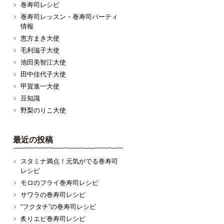
巻寿司レシピ
巻寿司レッスン・巻寿司パーティ
情報
恵方まき大使
毛利滋子大使
池田美智江大使
田中佳代子大使
甲賀進一大使
豆知識
野梨のりこ大使
最近の投稿
スタミナ満点！元気がでる巻寿司
レシピ
モロのフライ巻寿司レシピ
サワラの巻寿司レシピ
“フクタチ”の巻寿司レシピ
炙りエビ巻寿司レシピ