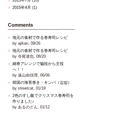
2015年7月
(10)
2015年4月
(1)
Comments
地元の食材で作る巻寿司レシピ
by ajikan, 09/26
地元の食材で作る巻寿司レシピ
by 寺尾達也, 08/20
細巻アレンジで脇役から主役
へ！！
by 遠山由佳理, 06/06
韓国の海苔巻き・キンパ（김밥）
by streetcat, 01/19
2色のすし飯でクリスマス巻寿司を
作りました♪
by あるのどん, 01/12