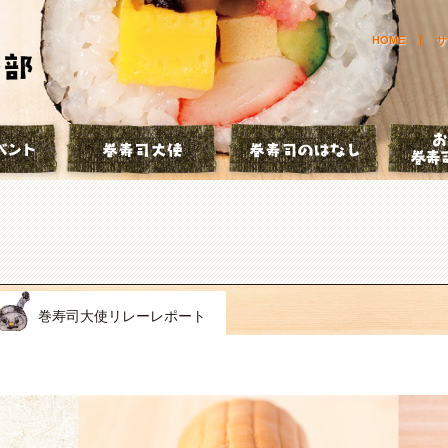
HOME
サ
とは？
巻寿司イベント
巻寿司大使
巻寿司の
巻寿司大使リレーレポート