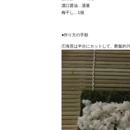
濃口醤油…適量
梅干し…1個
●作り方の手順
①海苔は半分にカットして、酢飯約7