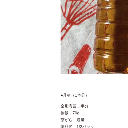
●具材（1本分）
全形海苔…半分
酢飯…70g
茶がら…適量
削り節…1/2パック