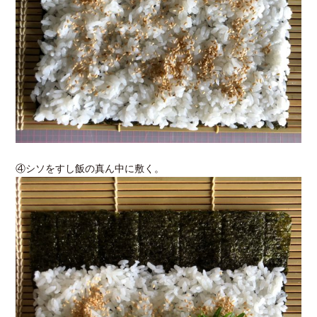
④シソをすし飯の真ん中に敷く。