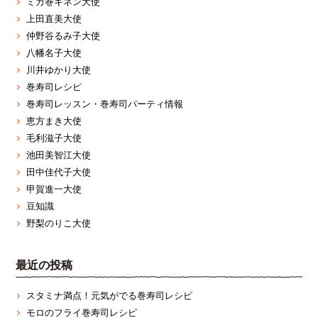
ミカ巻キネン大使
上田直美大使
仲野谷るみ子大使
八幡名子大使
川井ゆかり大使
巻寿司レシピ
巻寿司レッスン・巻寿司パーティ情報
恵方まき大使
毛利滋子大使
池田美智江大使
田中佳代子大使
甲賀進一大使
豆知識
野梨のりこ大使
最近の投稿
スタミナ満点！元気がでる巻寿司レシピ
モロのフライ巻寿司レシピ