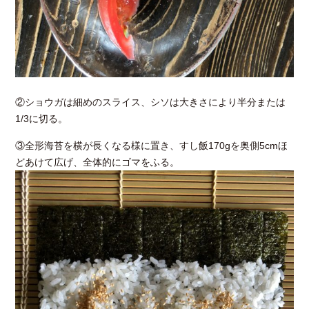
②ショウガは細めのスライス、シソは大きさにより半分または
1/3に切る。
③全形海苔を横が長くなる様に置き、すし飯170gを奥側5cmほ
どあけて広げ、全体的にゴマをふる。