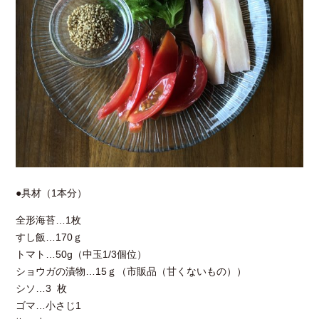
●具材（1本分）
全形海苔…1枚
すし飯…170ｇ
トマト…50g（中玉1/3個位）
ショウガの漬物…15ｇ（市販品（甘くないもの））
シソ…3 枚
ゴマ…小さじ1