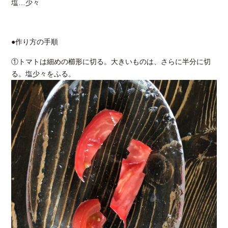
塩…少々
●作り方の手順
①トマトは細めの櫛形に切る。大きいものは、さらに半分に切
る。塩少々をふる。