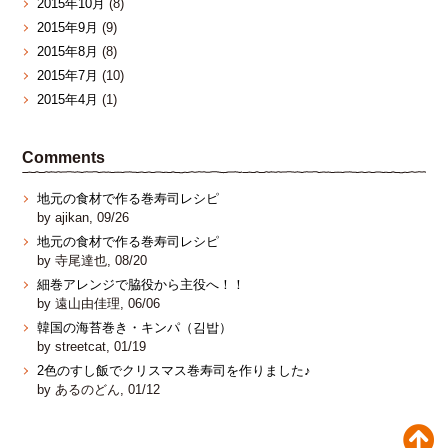
2015年10月
(8)
2015年9月
(9)
2015年8月
(8)
2015年7月
(10)
2015年4月
(1)
Comments
地元の食材で作る巻寿司レシピ
by ajikan, 09/26
地元の食材で作る巻寿司レシピ
by 寺尾達也, 08/20
細巻アレンジで脇役から主役へ！！
by 遠山由佳理, 06/06
韓国の海苔巻き・キンパ（김밥）
by streetcat, 01/19
2色のすし飯でクリスマス巻寿司を作りました♪
by あるのどん, 01/12