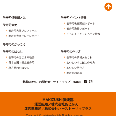
巻寿司倶楽部とは
巻寿司イベント情報
巻寿司教室開催レポート
巻寿司大使
巻寿司海外レポート
巻寿司大使プロフィール
イベント・キャンペーン情報
巻寿司大使リレーレポート
巻寿司のがっこう
巻寿司のはなし
巻寿司の作り方
巻寿司のはじまり物語
巻寿司の具材あれこれ
日本全国！郷土巻寿司
おいしいすし飯の作り方
恵方巻のおはなし
おいしい巻き方
巻寿司の道具
新着NEWS
お問合せ
サイトマップ
HOME
MAKIZUSHI倶楽部
運営組織／
株式会社あじかん
運営事務局／
株式会社ハーストーリィプラス
Copyright © makizushi-club.All rights reserved.