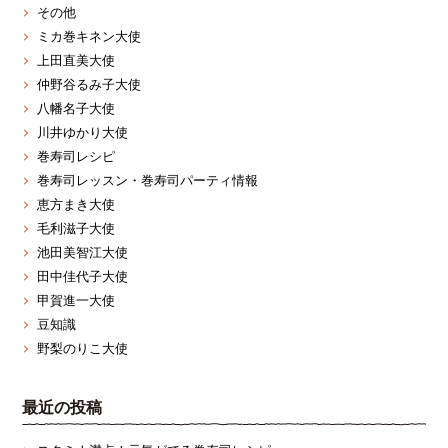
その他
ミカ巻キネン大使
上田直美大使
仲野谷るみ子大使
八幡名子大使
川井ゆかり大使
巻寿司レシピ
巻寿司レッスン・巻寿司パーティ情報
恵方まき大使
毛利滋子大使
池田美智江大使
田中佳代子大使
甲賀進一大使
豆知識
野梨のりこ大使
最近の投稿