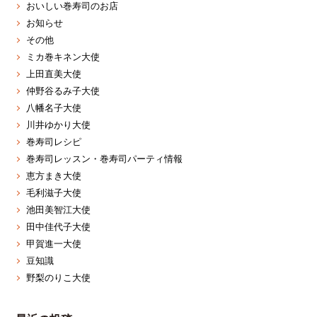
おいしい巻寿司のお店
お知らせ
その他
ミカ巻キネン大使
上田直美大使
仲野谷るみ子大使
八幡名子大使
川井ゆかり大使
巻寿司レシピ
巻寿司レッスン・巻寿司パーティ情報
恵方まき大使
毛利滋子大使
池田美智江大使
田中佳代子大使
甲賀進一大使
豆知識
野梨のりこ大使