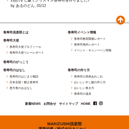
2色のすし飯でクリスマス巻寿司を作りました♪
by あるのどん, 01/12
巻寿司倶楽部とは
巻寿司イベント情報
巻寿司教室開催レポート
巻寿司大使
巻寿司海外レポート
巻寿司大使プロフィール
イベント・キャンペーン情報
巻寿司大使リレーレポート
巻寿司のがっこう
巻寿司のはなし
巻寿司の作り方
巻寿司のはじまり物語
巻寿司の具材あれこれ
日本全国！郷土巻寿司
おいしいすし飯の作り方
恵方巻のおはなし
おいしい巻き方
巻寿司の道具
新着NEWS
お問合せ
サイトマップ
HOME
MAKIZUSHI倶楽部
運営組織／
株式会社あじかん