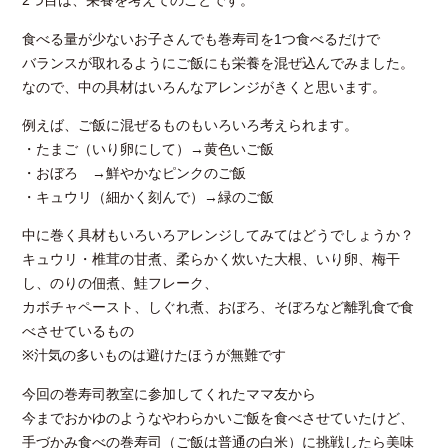
2つ目は、栄養を考えてのことです。
食べる量が少ないお子さんでも巻寿司を1つ食べるだけで
バランスが取れるようにご飯にも栄養を混ぜ込んでみました。
なので、中の具材はいろんなアレンジがきくと思います。
例えば、ご飯に混ぜるものもいろいろ考えられます。
・たまご（いり卵にして）→黄色いご飯
・おぼろ →鮮やかなピンクのご飯
・キュウリ（細かく刻んで）→緑のご飯
中に巻く具材もいろいろアレンジしてみてはどうでしょうか？
キュウリ・椎茸の甘煮、柔らかく炊いた大根、いり卵、梅干
し、のりの佃煮、鮭フレーク、
カボチャペースト、しぐれ煮、おぼろ、そぼろなど離乳食で食
べさせているもの
※汁気の多いものは避けたほうが無難です
今回の巻寿司教室に参加してくれたママ友から
今までおかゆのようなやわらかいご飯を食べさせていたけど、
手づかみ食べの巻寿司（ご飯は普通の白米）に挑戦したら美味