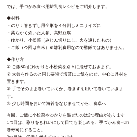
では、手づかみ食べ用離乳食レシピをご紹介します。
◆材料
・のり：巻きずし用全形を４分割しミニサイズに
・柔らかく炊いた人参、高野豆腐
・ゆかり、小松菜（みじん切りにし、火を通したもの）
・ご飯（今回は白米）※離乳食用なので酢飯ではありません。
◆作り方
① ご飯50gにゆかりと小松菜を別々に混ぜておきます。
② 太巻を作るのと同じ要領で海苔にご飯をのせ、中心に具材を
置きます。
③ 手でそのまま巻いていくか、巻きすを用いて巻いていきま
す。
④ 少し時間をおいて海苔をなじませてから、食卓へ
今回、ご飯に小松菜やゆかりを混ぜたのは2つ理由があります
1つ目は、彩りをきれいにして目でも楽しめる、手づかみ食べの
巻寿司にすること。