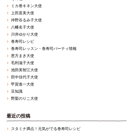
ミカ巻キネン大使
上田直美大使
仲野谷るみ子大使
八幡名子大使
川井ゆかり大使
巻寿司レシピ
巻寿司レッスン・巻寿司パーティ情報
恵方まき大使
毛利滋子大使
池田美智江大使
田中佳代子大使
甲賀進一大使
豆知識
野梨のりこ大使
最近の投稿
スタミナ満点！元気がでる巻寿司レシピ