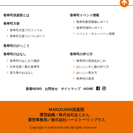
巻寿司倶楽部とは
巻寿司イベント情報
巻寿司教室開催レポート
巻寿司大使
巻寿司海外レポート
巻寿司大使プロフィール
イベント・キャンペーン情報
巻寿司大使リレーレポート
巻寿司のがっこう
巻寿司のはなし
巻寿司の作り方
巻寿司のはじまり物語
巻寿司の具材あれこれ
日本全国！郷土巻寿司
おいしいすし飯の作り方
恵方巻のおはなし
おいしい巻き方
巻寿司の道具
新着NEWS
お問合せ
サイトマップ
HOME
MAKIZUSHI倶楽部
運営組織／
株式会社あじかん
運営事務局／
株式会社ハーストーリィプラス
Copyright © makizushi-club.All rights reserved.