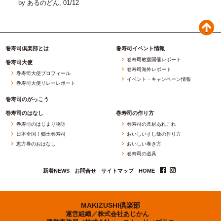
by あるのどん, 01/12
巻寿司倶楽部とは
巻寿司イベント情報
巻寿司教室開催レポート
巻寿司大使
巻寿司海外レポート
巻寿司大使プロフィール
イベント・キャンペーン情報
巻寿司大使リレーレポート
巻寿司のがっこう
巻寿司のはなし
巻寿司の作り方
巻寿司のはじまり物語
巻寿司の具材あれこれ
日本全国！郷土巻寿司
おいしいすし飯の作り方
恵方巻のおはなし
おいしい巻き方
巻寿司の道具
新着NEWS
お問合せ
サイトマップ
HOME
MAKIZUSHI倶楽部
運営組織／
株式会社あじかん