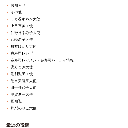
お知らせ
その他
ミカ巻キネン大使
上田直美大使
仲野谷るみ子大使
八幡名子大使
川井ゆかり大使
巻寿司レシピ
巻寿司レッスン・巻寿司パーティ情報
恵方まき大使
毛利滋子大使
池田美智江大使
田中佳代子大使
甲賀進一大使
豆知識
野梨のりこ大使
最近の投稿