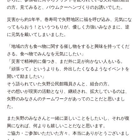
の方。見てみると、バウムクーヘンづくりのお誘いでした。
災害から約1年半。巻寿司で矢野地区に福を呼び込み、元気にな
ってもらおう！というつもりが、優しく力強いみなさまに、逆
に元気を戴いてしまいました。
「地域の方も食べ物に関する催し物をすると興味を持ってくだ
さる。食べ物でみんなを元気にしたい」
「災害で精神的に傷つき、まだ外に足が向かない人もいる。
『頑張って』というよりも、外出したくなるようなイベントを
開いて励ましたい」
そう語られていた矢野公民館職員さんと、組合の方。
その想いが現実の活動となり、継続され、拡大しているのは、
矢野のみなさんのチームワークがあってのことだと思いまし
た。
また矢野のみなさんと一緒に楽しいことをしたいし、それが復
興になれば、何よりも嬉しいことだなと思います。
ご協力・ご参加いただいた方々、本当にありがとうございまし