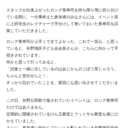
スタッフが出来上がったロング巻寿司を持ち帰り用に切り分け
ている間に、一仕事終えた参加者のみなさんには、イベント前
に上田先生のレクチャーで手分けして巻いておいた巻寿司を試
食していただきました。
ロング巻寿司が上手くできてよかった、これで一安心…と思っ
ていると、矢野地区子ども会会長さんが、こちらに向かって手
招きされています。
何かと思って行ってみると、
「試食と一緒に出しているのはあじかんのごぼう茶じゃろう。
ちゃんと宣伝せんと！」
すっかり忘れていたことを、親切にも思い出させてくださいま
した。
この日、矢野公民館で催されていたイベントは、ロング巻寿司
だけではありません。
定期的に開催されているけん玉教室とフットサル教室も後にひ
かえていました。
さらに、参加者に何やらプリントを配られている矢野地区組合