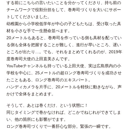
する前にこちらの言いたいことを分かってくださり、持ち前の
チームワークで役割分担をして、巻寿司づくりを大いにサポー
トしてくださいました。
幼稚園から小学校低学年が中心の子どもたちは、受け取った具
材を小さな手で一生懸命並べます。
20メートルもあると、巻寿司を作っている側も具材を配ってい
る側も全体を把握することが難しく、進行が早いところ、遅い
ところが出たり…。でも、それをまとめてくれるのが、2019年
度巻寿司大使の上田直美さんです。
YouTubeチャンネルも持っている上田大使、実は広島県内の小
学校を中心に、25メートルの超ロング巻寿司づくりを成功させ
たこともある、ロング巻寿司のエキスパート。
ハンディカメラを片手に、20メートルを軽快に動きながら、声
かけで全体をまとめます。
そうして、あとは巻くだけ、という状態に！
同じタイミングで巻かなければ、どこかでねじれができてしま
い、他の箇所にも影響がでます。
ロング巻寿司づくりで一番肝心な部分。緊張の一瞬です。