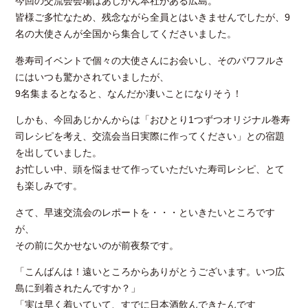
今回の交流会会場はあじかん本社がある広島。
皆様ご多忙なため、残念ながら全員とはいきませんでしたが、9
名の大使さんが全国から集合してくださいました。
巻寿司イベントで個々の大使さんにお会いし、そのパワフルさ
にはいつも驚かされていましたが、
9名集まるとなると、なんだか凄いことになりそう！
しかも、今回あじかんからは「おひとり1つずつオリジナル巻寿
司レシピを考え、交流会当日実際に作ってください」との宿題
を出していました。
お忙しい中、頭を悩ませて作っていただいた寿司レシピ、とて
も楽しみです。
さて、早速交流会のレポートを・・・といきたいところです
が、
その前に欠かせないのが前夜祭です。
「こんばんは！遠いところからありがとうございます。いつ広
島に到着されたんですか？」
「実は早く着いていて、すでに日本酒飲んできたんです