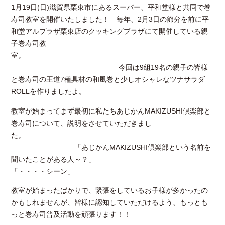
1月19日(日)滋賀県栗東市にあるスーパー、平和堂様と共同で巻
寿司教室を開催いたしました！ 毎年、2月3日の節分を前に平
和堂アルプラザ栗東店のクッキングプラザにて開催している親
子巻寿司教
室。
今回は9組19名の親子の皆様
と巻寿司の王道7種具材の和風巻と少しオシャレなツナサラダ
ROLLを作りましたよ。
教室が始まってまず最初に私たちあじかんMAKIZUSHI倶楽部と
巻寿司について、説明をさせていただきまし
た。
「あじかんMAKIZUSHI倶楽部という名前を
聞いたことがある人～？」
「・・・・シーン」
教室が始まったばかりで、緊張をしているお子様が多かったの
かもしれませんが、皆様に認知していただけるよう、もっとも
っと巻寿司普及活動を頑張ります！！