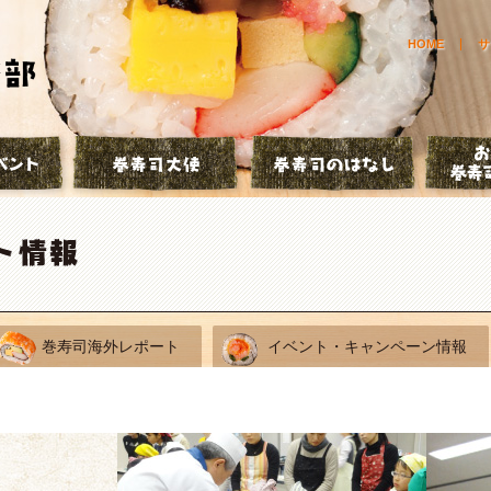
HOME
サ
とは？
巻寿司イベント
巻寿司大使
巻寿司の
巻寿司海外レポート
イベント・キャンペーン情報