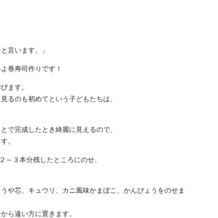
。
分と言います。」
いよ巻寿司作りです！
学びます。
を見るのも初めてという子どもたちは、
。
ことで完成したとき綺麗に見えるので、
ます。
指２～３本分残したところにのせ、
こうや芯、キュウリ、カニ風味かまぼこ、かんぴょうをのせま
分から遠い方に置きます。