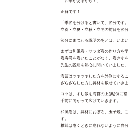
「四季があるから！」
正解です！
「季節を分けると書いて、節分です
立春・立夏・立秋・立冬の前日を節
節分にまつわる説明のあとは、いよ
まずは和風巻・サラダ巻の作り方を
巻寿司を巻いたことがなく、巻きす
先生の説明を熱心に聞いていました
海苔はツヤツヤした方を外側にする
ざらざらした方に具材を載せていき
コツは、すし飯を海苔の上(奥)側に
手前に向かって広げていきます。
和風巻は、具材におぼろ、玉子焼、
す。
椎茸は巻くときに崩れないように自