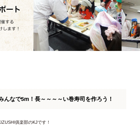
みんなで5m！長～～～～い巻寿司を作ろう！
IZUSHI俱楽部のKJです！