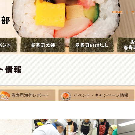
HOME
サ
とは？
巻寿司イベント
巻寿司大使
巻寿司の
巻寿司海外レポート
イベント・キャンペーン情報