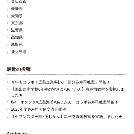
廿日市市
愛媛県
愛知県
東京都
滋賀県
高知県
鳥取県
鹿児島県
最近の投稿
今年もコラボ！広島企業4社で「節分巻寿司教室」開催！
【海田西小学校6年生の皆さま×あじかん】巻寿司教室を実施しま
した★
8/4 オタフク×広島海苔×あじかん コラボ巻寿司教室開催！
2025年度巻寿司大使交流会開催！
【セブンスター様×あじかん】親子巻寿司教室を実施しました★
Archives