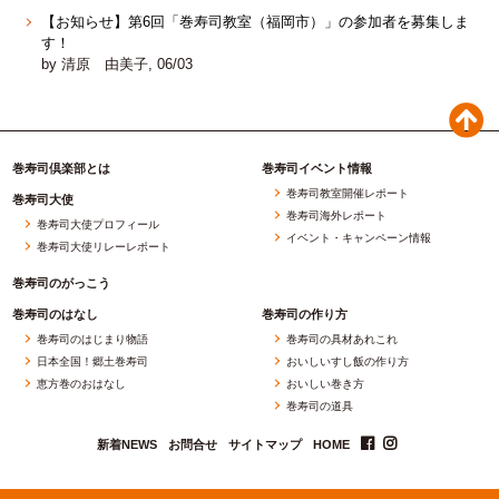
【お知らせ】第6回「巻寿司教室（福岡市）」の参加者を募集しま
す！
by 清原 由美子, 06/03
巻寿司倶楽部とは
巻寿司イベント情報
巻寿司教室開催レポート
巻寿司大使
巻寿司海外レポート
巻寿司大使プロフィール
イベント・キャンペーン情報
巻寿司大使リレーレポート
巻寿司のがっこう
巻寿司のはなし
巻寿司の作り方
巻寿司のはじまり物語
巻寿司の具材あれこれ
日本全国！郷土巻寿司
おいしいすし飯の作り方
恵方巻のおはなし
おいしい巻き方
巻寿司の道具
新着NEWS
お問合せ
サイトマップ
HOME