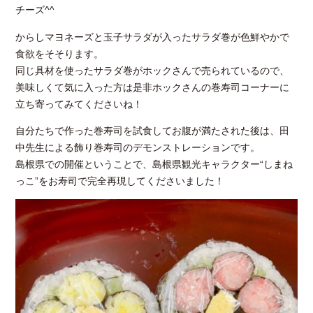
チーズ^^
からしマヨネーズと玉子サラダが入ったサラダ巻が色鮮やかで
食欲をそそります。
同じ具材を使ったサラダ巻がホックさんで売られているので、
美味しくて気に入った方は是非ホックさんの巻寿司コーナーに
立ち寄ってみてくださいね！
自分たちで作った巻寿司を試食してお腹が満たされた後は、田
中先生による飾り巻寿司のデモンストレーションです。
島根県での開催ということで、島根県観光キャラクター“しまね
っこ”をお寿司で完全再現してくださいました！