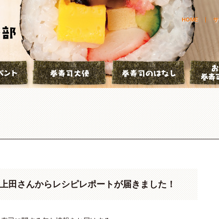
HOME
サ
とは？
巻寿司イベント
巻寿司大使
巻寿司の
使の上田さんからレシピレポートが届きました！