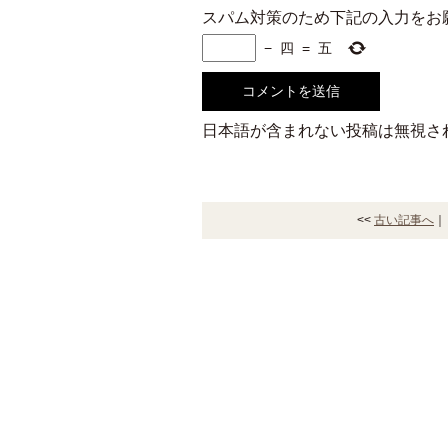
スパム対策のため下記の入力をお
−
四
=
五
日本語が含まれない投稿は無視さ
<<
古い記事へ