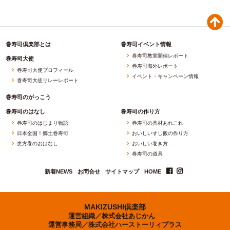
巻寿司倶楽部とは
巻寿司イベント情報
巻寿司教室開催レポート
巻寿司大使
巻寿司海外レポート
巻寿司大使プロフィール
イベント・キャンペーン情報
巻寿司大使リレーレポート
巻寿司のがっこう
巻寿司のはなし
巻寿司の作り方
巻寿司のはじまり物語
巻寿司の具材あれこれ
日本全国！郷土巻寿司
おいしいすし飯の作り方
恵方巻のおはなし
おいしい巻き方
巻寿司の道具
新着NEWS
お問合せ
サイトマップ
HOME
MAKIZUSHI倶楽部
運営組織／
株式会社あじかん
運営事務局／
株式会社ハーストーリィプラス