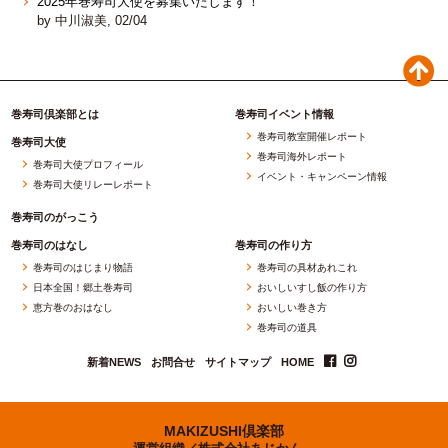
2025年巻寿司大使を募集いたします！
by 中川淑美, 02/04
巻寿司倶楽部とは
巻寿司イベント情報
巻寿司教室開催レポート
巻寿司大使
巻寿司海外レポート
巻寿司大使プロフィール
イベント・キャンペーン情報
巻寿司大使リレーレポート
巻寿司のがっこう
巻寿司のはなし
巻寿司の作り方
巻寿司のはじまり物語
巻寿司の具材あれこれ
日本全国！郷土巻寿司
おいしいすし飯の作り方
恵方巻のおはなし
おいしい巻き方
巻寿司の道具
新着NEWS
お問合せ
サイトマップ
HOME
MAKIZUSHI倶楽部