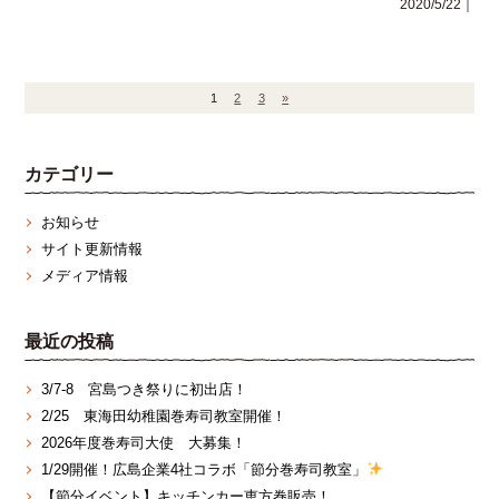
2020/5/22｜
1
2
3
»
カテゴリー
お知らせ
サイト更新情報
メディア情報
最近の投稿
3/7‐8 宮島つき祭りに初出店！
2/25 東海田幼稚園巻寿司教室開催！
2026年度巻寿司大使 大募集！
1/29開催！広島企業4社コラボ「節分巻寿司教室」
【節分イベント】キッチンカー恵方巻販売！