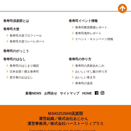
巻寿司倶楽部とは
巻寿司イベント情報
巻寿司教室開催レポート
巻寿司大使
巻寿司海外レポート
巻寿司大使プロフィール
イベント・キャンペーン情報
巻寿司大使リレーレポート
巻寿司のがっこう
巻寿司のはなし
巻寿司の作り方
巻寿司のはじまり物語
巻寿司の具材あれこれ
日本全国！郷土巻寿司
おいしいすし飯の作り方
恵方巻のおはなし
おいしい巻き方
巻寿司の道具
新着NEWS
お問合せ
サイトマップ
HOME
MAKIZUSHI倶楽部
運営組織／
株式会社あじかん
運営事務局／
株式会社ハーストーリィプラス