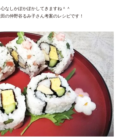
と心なしかぽかぽかしてきますね＾＾
秋田の仲野谷るみ子さん考案のレシピです！