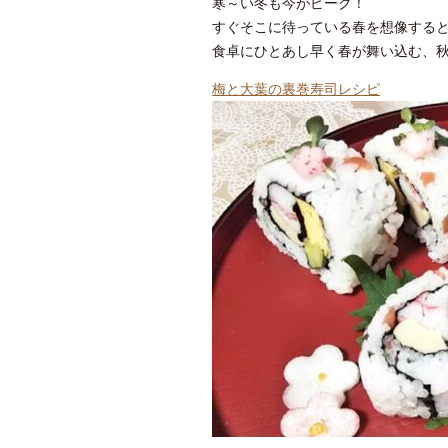
寒～い冬も今がピーク！
すぐそこに待っている春を想像する
食卓にひとあし早く春が舞い込む、
梅と大葉の裏巻寿司レシピ