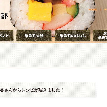
HOME
サ
とは？
巻寿司イベント
巻寿司大使
巻寿司の
野谷さんからレシピが届きました！