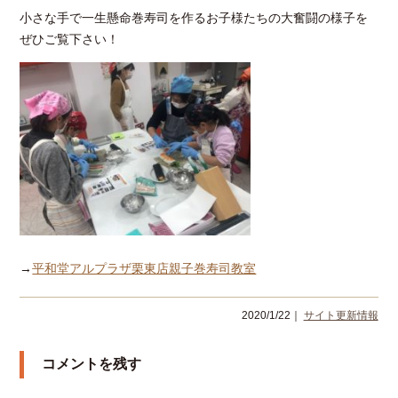
小さな手で一生懸命巻寿司を作るお子様たちの大奮闘の様子を
ぜひご覧下さい！
→
平和堂アルプラザ栗東店親子巻寿司教室
2020/1/22｜
サイト更新情報
コメントを残す