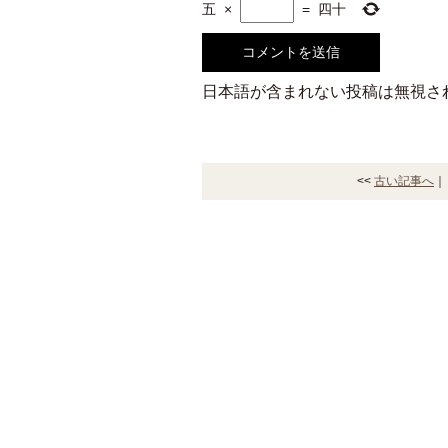
五
×
=
四十
日本語が含まれない投稿は無視さ
<<
古い記事へ