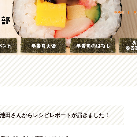
HOME
サ
とは？
巻寿司イベント
巻寿司大使
巻寿司の
使の池田さんからレシピレポートが届きました！