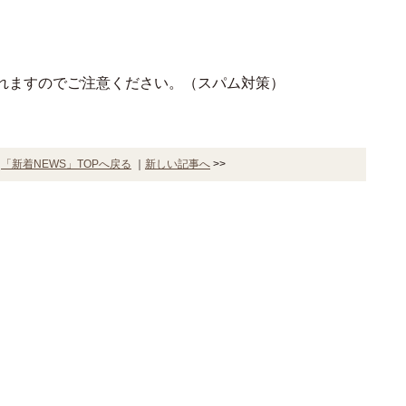
れますのでご注意ください。（スパム対策）
｜
「新着NEWS」TOPへ戻る
｜
新しい記事へ
>>