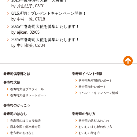
2026年度巻寿司大使 大募集！
by 片山弘子, 03/01
8/15〆切！プレゼントキャンペーン開催！
by 中村 敦, 07/18
2025年巻寿司大使を募集いたします！
by ajikan, 02/05
2025年巻寿司大使を募集いたします！
by 中川淑美, 02/04
巻寿司倶楽部とは
巻寿司イベント情報
巻寿司教室開催レポート
巻寿司大使
巻寿司海外レポート
巻寿司大使プロフィール
イベント・キャンペーン情報
巻寿司大使リレーレポート
巻寿司のがっこう
巻寿司のはなし
巻寿司の作り方
巻寿司のはじまり物語
巻寿司の具材あれこれ
日本全国！郷土巻寿司
おいしいすし飯の作り方
恵方巻のおはなし
おいしい巻き方