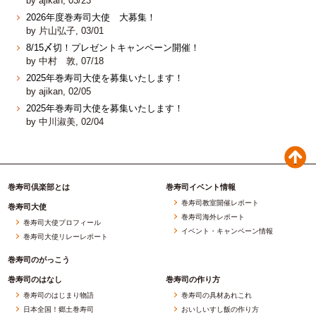
by ajikan, 03/23
2026年度巻寿司大使 大募集！
by 片山弘子, 03/01
8/15〆切！プレゼントキャンペーン開催！
by 中村 敦, 07/18
2025年巻寿司大使を募集いたします！
by ajikan, 02/05
2025年巻寿司大使を募集いたします！
by 中川淑美, 02/04
巻寿司倶楽部とは
巻寿司イベント情報
巻寿司教室開催レポート
巻寿司大使
巻寿司海外レポート
巻寿司大使プロフィール
イベント・キャンペーン情報
巻寿司大使リレーレポート
巻寿司のがっこう
巻寿司のはなし
巻寿司の作り方
巻寿司のはじまり物語
巻寿司の具材あれこれ
日本全国！郷土巻寿司
おいしいすし飯の作り方