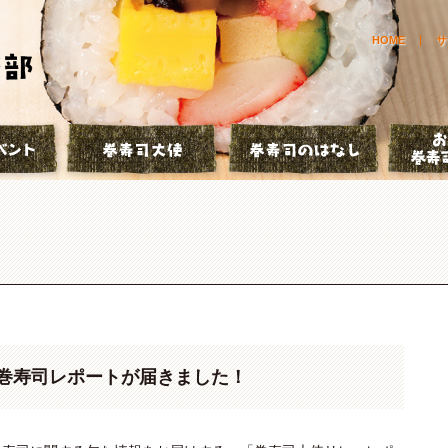
HOME
サ
とは？
巻寿司イベント
巻寿司大使
巻寿司の
巻寿司レポートが届きました！