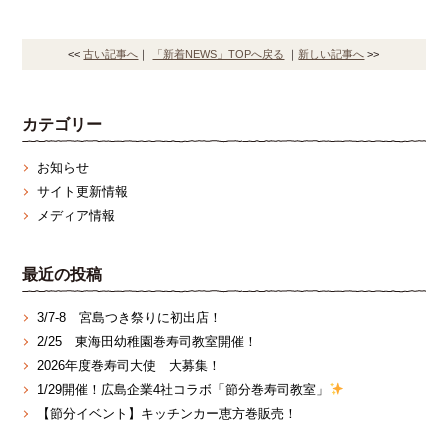
<<
古い記事へ
｜
「新着NEWS」TOPへ戻る
｜
新しい記事へ
>>
カテゴリー
お知らせ
サイト更新情報
メディア情報
最近の投稿
3/7‐8 宮島つき祭りに初出店！
2/25 東海田幼稚園巻寿司教室開催！
2026年度巻寿司大使 大募集！
1/29開催！広島企業4社コラボ「節分巻寿司教室」
【節分イベント】キッチンカー恵方巻販売！