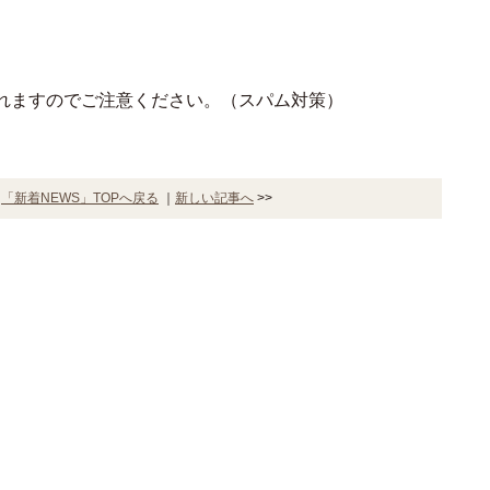
れますのでご注意ください。（スパム対策）
｜
「新着NEWS」TOPへ戻る
｜
新しい記事へ
>>