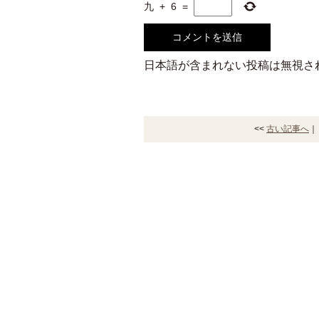
九
+
6
=
日本語が含まれない投稿は無視さ
<<
古い記事へ