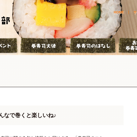
HOME
サ
とは？
巻寿司イベント
巻寿司大使
巻寿司の
んなで巻くと楽しいね♪