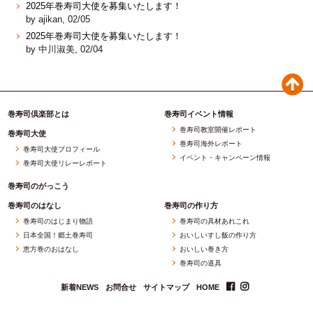
2025年巻寿司大使を募集いたします！
by ajikan, 02/05
2025年巻寿司大使を募集いたします！
by 中川淑美, 02/04
巻寿司倶楽部とは
巻寿司イベント情報
巻寿司教室開催レポート
巻寿司大使
巻寿司海外レポート
巻寿司大使プロフィール
イベント・キャンペーン情報
巻寿司大使リレーレポート
巻寿司のがっこう
巻寿司のはなし
巻寿司の作り方
巻寿司のはじまり物語
巻寿司の具材あれこれ
日本全国！郷土巻寿司
おいしいすし飯の作り方
恵方巻のおはなし
おいしい巻き方
巻寿司の道具
新着NEWS
お問合せ
サイトマップ
HOME