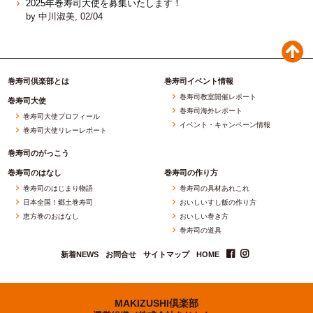
2025年巻寿司大使を募集いたします！
by 中川淑美, 02/04
巻寿司倶楽部とは
巻寿司イベント情報
巻寿司教室開催レポート
巻寿司大使
巻寿司海外レポート
巻寿司大使プロフィール
イベント・キャンペーン情報
巻寿司大使リレーレポート
巻寿司のがっこう
巻寿司のはなし
巻寿司の作り方
巻寿司のはじまり物語
巻寿司の具材あれこれ
日本全国！郷土巻寿司
おいしいすし飯の作り方
恵方巻のおはなし
おいしい巻き方
巻寿司の道具
新着NEWS
お問合せ
サイトマップ
HOME
MAKIZUSHI倶楽部