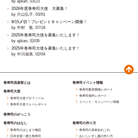
by ajikan, 03/23
2026年度巻寿司大使 大募集！
by 片山弘子, 03/01
8/15〆切！プレゼントキャンペーン開催！
by 中村 敦, 07/18
2025年巻寿司大使を募集いたします！
by ajikan, 02/05
2025年巻寿司大使を募集いたします！
by 中川淑美, 02/04
巻寿司倶楽部とは
巻寿司イベント情報
巻寿司教室開催レポート
巻寿司大使
巻寿司海外レポート
巻寿司大使プロフィール
イベント・キャンペーン情報
巻寿司大使リレーレポート
巻寿司のがっこう
巻寿司のはなし
巻寿司の作り方
巻寿司のはじまり物語
巻寿司の具材あれこれ
日本全国！郷土巻寿司
おいしいすし飯の作り方