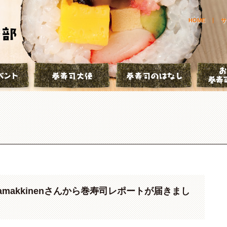
HOME
サ
とは？
巻寿司イベント
巻寿司大使
巻寿司の
kamakkinenさんから巻寿司レポートが届きまし