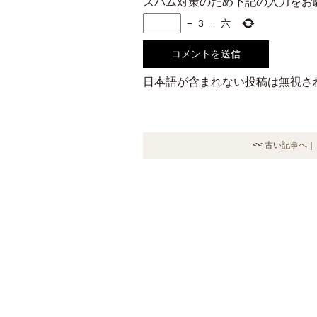
スパム対策のため下記の入力をお
−
3
=
六
日本語が含まれない投稿は無視さ
<<
古い記事へ