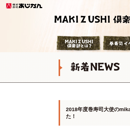
株式会社あじかん
巻寿司倶楽部
2018年度巻寿司大使のmi
た！