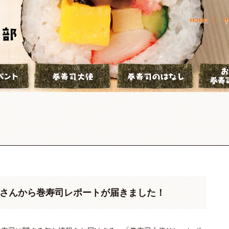
HOME
サ
とは？
巻寿司イベント
巻寿司大使
巻寿司の
川さんから巻寿司レポートが届きました！