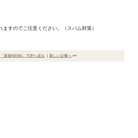
れますのでご注意ください。（スパム対策）
｜
「新着NEWS」TOPへ戻る
｜
新しい記事へ
>>