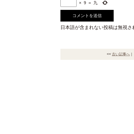
×
9
=
九
日本語が含まれない投稿は無視さ
<<
古い記事へ