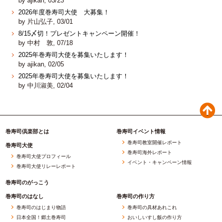
by ajikan, 03/23
2026年度巻寿司大使 大募集！
by 片山弘子, 03/01
8/15〆切！プレゼントキャンペーン開催！
by 中村 敦, 07/18
2025年巻寿司大使を募集いたします！
by ajikan, 02/05
2025年巻寿司大使を募集いたします！
by 中川淑美, 02/04
巻寿司倶楽部とは
巻寿司イベント情報
巻寿司教室開催レポート
巻寿司大使
巻寿司海外レポート
巻寿司大使プロフィール
イベント・キャンペーン情報
巻寿司大使リレーレポート
巻寿司のがっこう
巻寿司のはなし
巻寿司の作り方
巻寿司のはじまり物語
巻寿司の具材あれこれ
日本全国！郷土巻寿司
おいしいすし飯の作り方