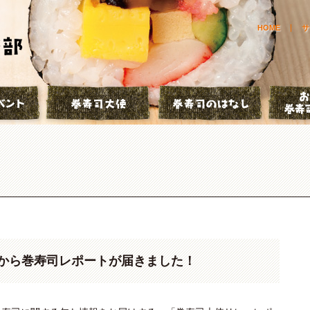
HOME
サ
とは？
巻寿司イベント
巻寿司大使
巻寿司の
から巻寿司レポートが届きました！