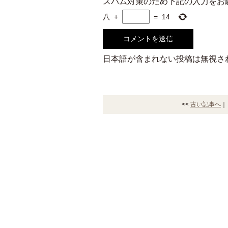
スパム対策のため下記の入力をお
八
+
=
14
日本語が含まれない投稿は無視さ
<<
古い記事へ