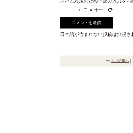
スパム対策のため下記の入力をお
+
二
=
十一
日本語が含まれない投稿は無視さ
<<
古い記事へ