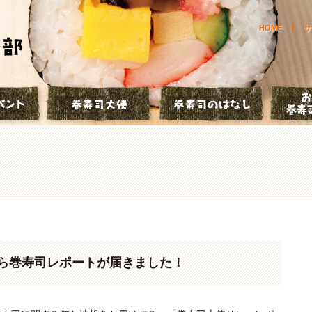
HOME
サ
とは？
巻寿司イベント
巻寿司大使
巻寿司の
ら巻寿司レポートが届きました！