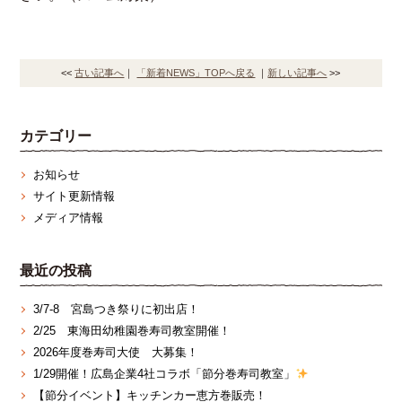
<<
古い記事へ
｜
「新着NEWS」TOPへ戻る
｜
新しい記事へ
>>
カテゴリー
お知らせ
サイト更新情報
メディア情報
最近の投稿
3/7‐8 宮島つき祭りに初出店！
2/25 東海田幼稚園巻寿司教室開催！
2026年度巻寿司大使 大募集！
1/29開催！広島企業4社コラボ「節分巻寿司教室」
【節分イベント】キッチンカー恵方巻販売！