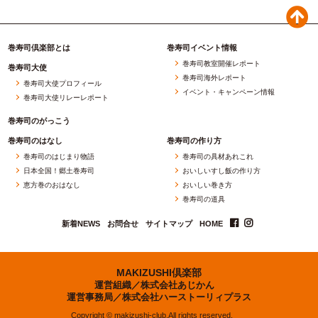
巻寿司倶楽部とは
巻寿司イベント情報
巻寿司教室開催レポート
巻寿司大使
巻寿司海外レポート
巻寿司大使プロフィール
イベント・キャンペーン情報
巻寿司大使リレーレポート
巻寿司のがっこう
巻寿司のはなし
巻寿司の作り方
巻寿司のはじまり物語
巻寿司の具材あれこれ
日本全国！郷土巻寿司
おいしいすし飯の作り方
恵方巻のおはなし
おいしい巻き方
巻寿司の道具
新着NEWS
お問合せ
サイトマップ
HOME
MAKIZUSHI倶楽部
運営組織／
株式会社あじかん
運営事務局／
株式会社ハーストーリィプラス
Copyright © makizushi-club.All rights reserved.