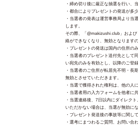
・締め切り後に厳正な抽選を行い、当
・都合によりプレゼントの発送が多
・当選者の発表は運営事務局より当選者
します。
その際、「@makizushi.club」
絡ができなくなり、無効となります
・プレゼントの発送は国内の住所の
・当選者のプレゼント送付先として
い宛先のみを有効とし、以降のご登
・当選者のご住所が転居先不明・長
無効とさせていただきます。
・当選で獲得された権利は、他の人
・当選者用の入力フォームを他者に
・当選連絡後、7日以内にダイレクト
いただかない場合は、当選が無効に
・プレゼント発送後の事故等に関し
・選考にまつわるご質問、お問い合わ