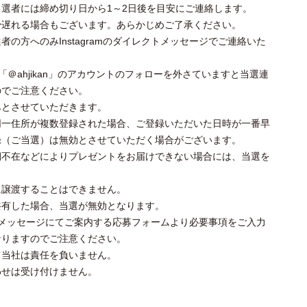
選者には締め切り日から1～2日後を目安にご連絡します。
少遅れる場合もございます。あらかじめご了承ください。
の方へのみInstagramのダイレクトメッセージでご連絡いた
および「＠ahjikan」のアカウントのフォローを外さていますと当選連
のでご注意ください。
みとさせていただきます。
同一住所が複数登録された場合、ご登録いただいた日時が一番早
録（ご当選）は無効とさせていただく場合がございます。
期不在などによりプレゼントをお届けできない場合には、当選を
に譲渡することはできません。
共有した場合、当選が無効となります。
メッセージにてご案内する応募フォームより必要事項をご入力
なりますのでご注意ください。
て当社は責任を負いません。
せは受け付けません。⁠